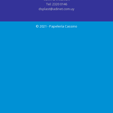
Tel: 2320 0146
dsplast@adinet.com.uy
© 2021 - Papelería Cassino