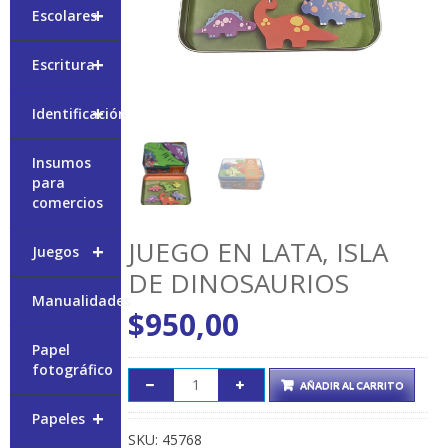
+
Escolares
+
Escritura
+
Identificación
Insumos
para
comercios
JUEGO EN LATA, ISLA
+
Juegos
DE DINOSAURIOS
Manualidades
$
950,00
Papel
fotográfico
AÑADIR AL CARRITO
+
Papeles
SKU:
45768