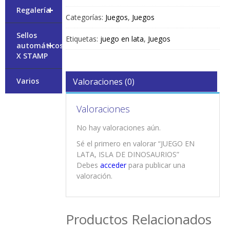
+
Regalería
Categorías:
Juegos
,
Juegos
Sellos
Etiquetas:
juego en lata
,
Juegos
+
automáticos
X STAMP
Valoraciones (0)
Varios
Valoraciones
No hay valoraciones aún.
Sé el primero en valorar “JUEGO EN
LATA, ISLA DE DINOSAURIOS”
Debes
acceder
para publicar una
valoración.
Productos Relacionados