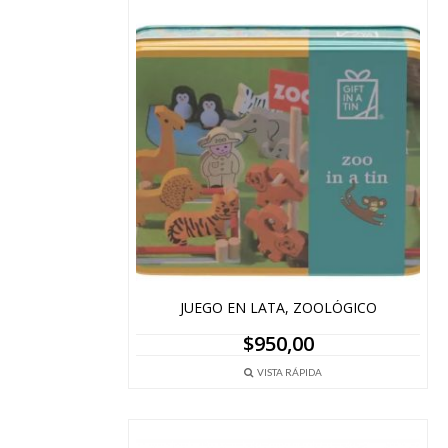
JUEGO EN LATA, ZOOLÓGICO
$
950,00
VISTA RÁPIDA