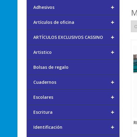
+
Adhesivos
M
+
Artículos de oficina
+
ARTÍCULOS EXCLUSIVOS CASSINO
+
Artistico
Bolsas de regalo
+
Cuadernos
+
Escolares
+
Escritura
+
Identificación