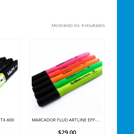
Ordenado
Mostrando los 4 resultados
por
precio:
alto
a
bajo
TX-600
MARCADOR FLUO ARTLINE EPF-600 SUPREME
$
29,00