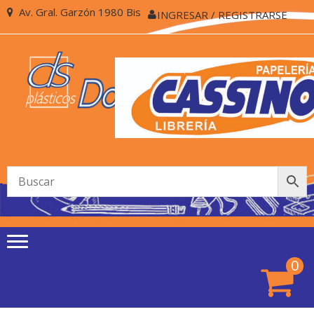
Skip
Skip
Av. Gral. Garzón 1980 Bis
INGRESAR / REGISTRARSE
to
to
navigation
content
PAPELE
Papelería Cassino de
CASSI
Colón
0