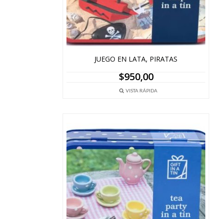
JUEGO EN LATA, PIRATAS
$
950,00
VISTA RÁPIDA