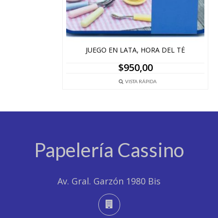
JUEGO EN LATA, HORA DEL TÉ
$
950,00
VISTA RÁPIDA
Papelería Cassino
Av. Gral. Garzón 1980 Bis