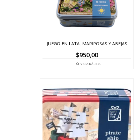
JUEGO EN LATA, MARIPOSAS Y ABEJAS
$
950,00
VISTA RÁPIDA