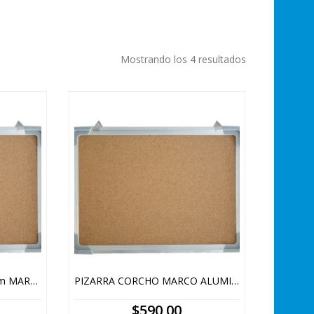
Ordenado
Mostrando los 4 resultados
por
precio:
alto
a
bajo
PIZARRA CORCHO 60X80cm MARCO ALUMINIO
PIZARRA CORCHO MARCO ALUMINIO 40X60cm
$
590,00