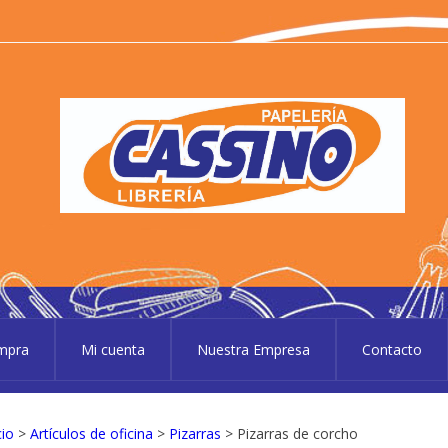
P
Pape
ompra
Mi cuenta
Nuestra Empresa
Contacto
cio
>
Artículos de oficina
>
Pizarras
> Pizarras de corcho