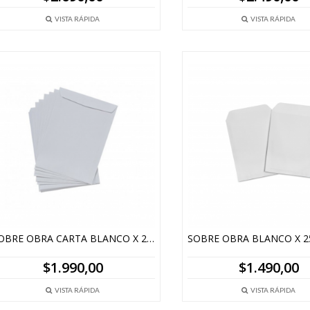
VISTA RÁPIDA
VISTA RÁPIDA
SOBRE OBRA CARTA BLANCO X 250 Unid – 24x30cm
$
1.990,00
$
1.490,00
VISTA RÁPIDA
VISTA RÁPIDA