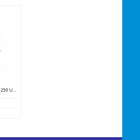
SOBRE FARMACIA N° 2B X 250 Unid. 11×5,7 Cm