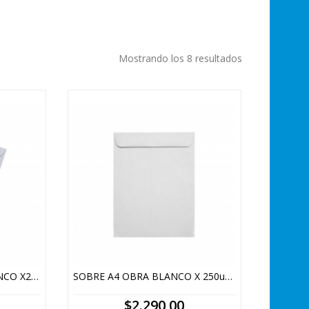
Ordenado
Mostrando los 8 resultados
por
precio:
alto
a
bajo
SOBRE OFICIO OBRA BLANCO X250unid – 25X35cm
SOBRE A4 OBRA BLANCO X 250unid – 23X32cm
$
2.290,00