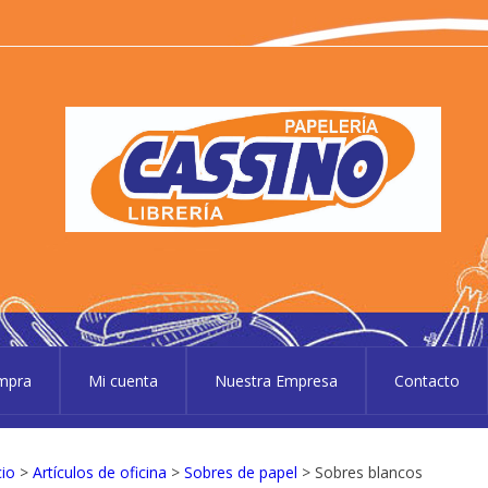
P
Pape
ompra
Mi cuenta
Nuestra Empresa
Contacto
cio
>
Artículos de oficina
>
Sobres de papel
> Sobres blancos