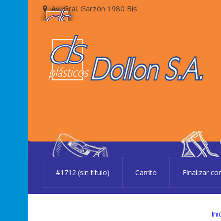
Skip
Skip
Av. Gral. Garzón 1980 Bis
to
to
navigation
content
#1712 (sin título)
Carrito
Finalizar c
Ini