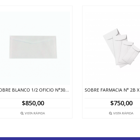
SOBRE BLANCO 1/2 OFICIO N°308 X 250 Unid. 11,5x23cm
$
850,00
$
750,00
VISTA RÁPIDA
VISTA RÁPIDA