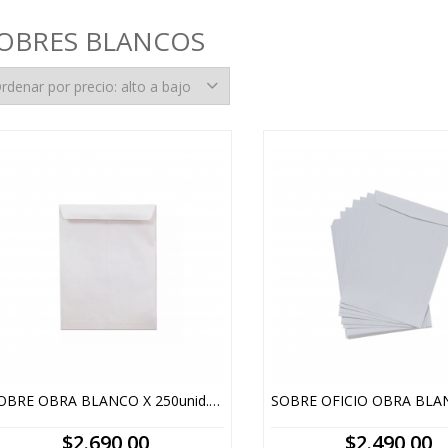
OBRES BLANCOS
SOBRE OBRA BLANCO X 250unid. 27 X 37cm
$
2.690,00
$
2.490,00