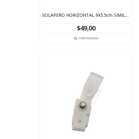
SOLAPERO HORIZONTAL 9X5.5cm SIMILCUERO
$
49,00
VISTA RÁPIDA