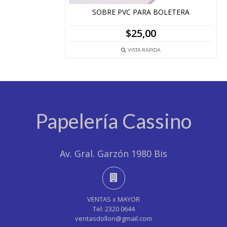
SOBRE PVC PARA BOLETERA
$
25,00
VISTA RÁPIDA
Papelería Cassino
Av. Gral. Garzón 1980 Bis
VENTAS x MAYOR
Tel: 2320 0644
ventasdollon@gmail.com