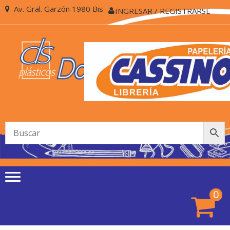
Skip
Skip
Av. Gral. Garzón 1980 Bis
INGRESAR / REGISTRARSE
to
to
navigation
content
PAPELE
Papelería Cassino de
CASSI
Colón
0