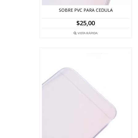
SOBRE PVC PARA CEDULA
$
25,00
VISTA RÁPIDA