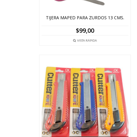
TIJERA MAPED PARA ZURDOS 13 CMS.
$
99,00
VISTA RÁPIDA