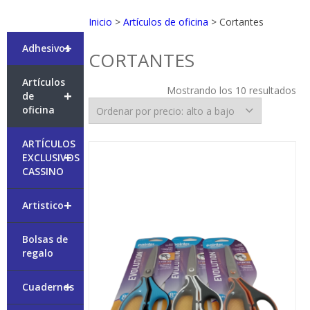
Inicio
>
Artículos de oficina
> Cortantes
+
Adhesivos
CORTANTES
Artículos
Or
Mostrando los 10 resultados
+
de
po
oficina
pre
alt
ARTÍCULOS
a
+
EXCLUSIVOS
ba
CASSINO
+
Artistico
Bolsas de
regalo
+
Cuadernos