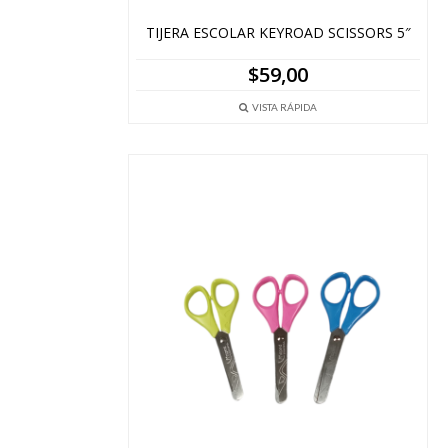
TIJERA ESCOLAR KEYROAD SCISSORS 5″
$
59,00
VISTA RÁPIDA