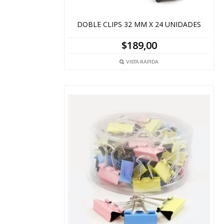
DOBLE CLIPS 32 MM X 24 UNIDADES
$
189,00
VISTA RÁPIDA