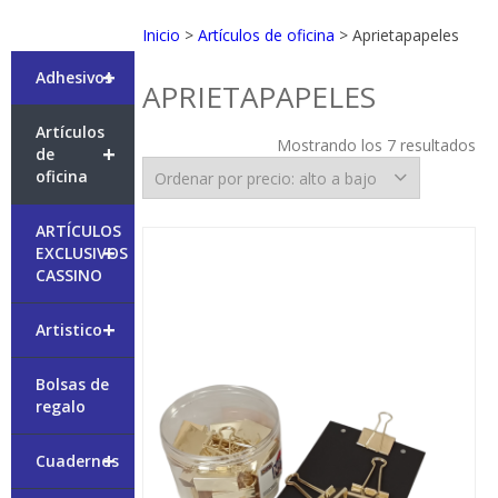
Inicio
>
Artículos de oficina
> Aprietapapeles
+
Adhesivos
APRIETAPAPELES
Artículos
Or
Mostrando los 7 resultados
+
de
po
oficina
pre
alt
ARTÍCULOS
a
+
EXCLUSIVOS
ba
CASSINO
+
Artistico
Bolsas de
regalo
+
Cuadernos