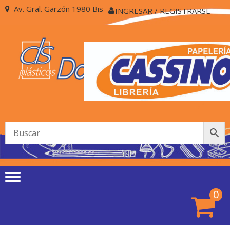
Skip
Skip
Av. Gral. Garzón 1980 Bis
INGRESAR / REGISTRARSE
to
to
navigation
content
PAPELE
Papelería Cassino de
CASSI
Colón
0