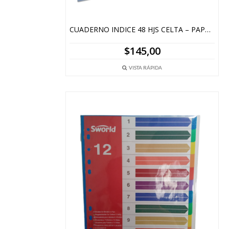
CUADERNO INDICE 48 HJS CELTA – PAPERMAX
$
145,00
VISTA RÁPIDA