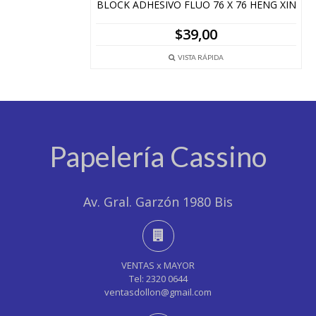
BLOCK ADHESIVO FLUO 76 X 76 HENG XIN
$
39,00
VISTA RÁPIDA
Papelería Cassino
Av. Gral. Garzón 1980 Bis
VENTAS x MAYOR
Tel: 2320 0644
ventasdollon@gmail.com