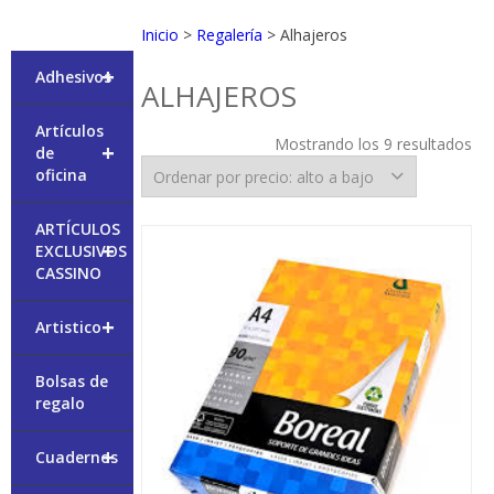
Inicio
>
Regalería
> Alhajeros
+
Adhesivos
ALHAJEROS
Artículos
Or
Mostrando los 9 resultados
+
de
po
oficina
pre
alt
ARTÍCULOS
a
+
EXCLUSIVOS
ba
CASSINO
+
Artistico
Bolsas de
regalo
+
Cuadernos