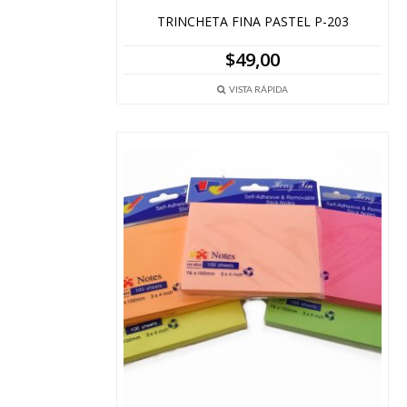
TRINCHETA FINA PASTEL P-203
$
49,00
VISTA RÁPIDA