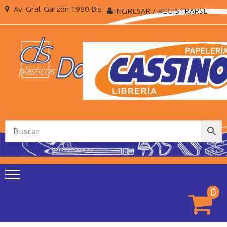
Skip
Skip
Av. Gral. Garzón 1980 Bis
INGRESAR / REGISTRARSE
to
to
navigation
content
PAPELE
Papelería Cassino de
CASSI
Colón
0