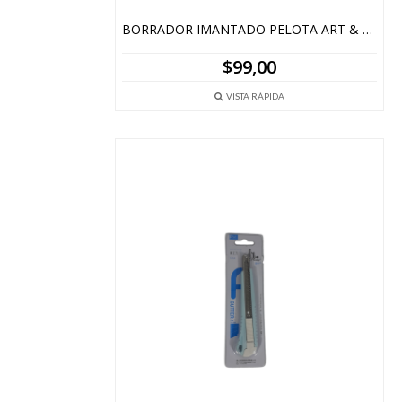
BORRADOR IMANTADO PELOTA ART & STILLO
$
99,00
VISTA RÁPIDA