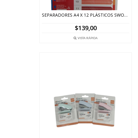
SEPARADORES A4 X 12 PLÁSTICOS SWORLD
$
139,00
VISTA RÁPIDA