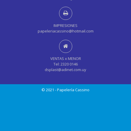
IMPRESIONES
papeleriacassino@hotmail.com
VENTAS x MENOR
Tel: 2320 0146
dsplast@adinet.com.uy
© 2021 - Papelería Cassino