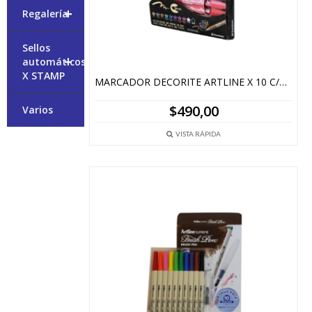
+
Regalería
Sellos
+
automáticos
X STAMP
MARCADOR DECORITE ARTLINE X 10 C/PIZARRA M
$
490,00
Varios
VISTA RÁPIDA