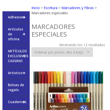
Inicio
>
Escritura
>
Marcadores y Fibras
>
Marcadores especiales
+
Adhesivos
MARCADORES
Artículos
ESPECIALES
+
de
oficina
Or
Mostrando los 12 resultados
po
ARTÍCULOS
+
pre
EXCLUSIVOS
alt
CASSINO
a
ba
+
Artistico
Bolsas de
regalo
+
Cuadernos