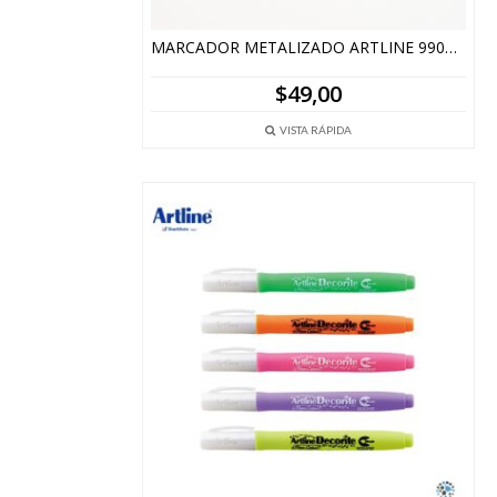
MARCADOR METALIZADO ARTLINE 990XF – DORADO Y PLATEADO
$
49,00
VISTA RÁPIDA