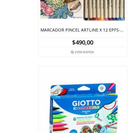
MARCADOR PINCEL ARTLINE X 12 EPFS-F/12W
$
490,00
VISTA RÁPIDA