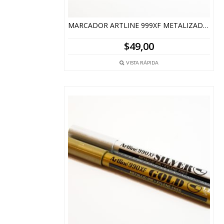
MARCADOR ARTLINE 999XF METALIZADO – DORADO Y PLATEADO
$
49,00
VISTA RÁPIDA