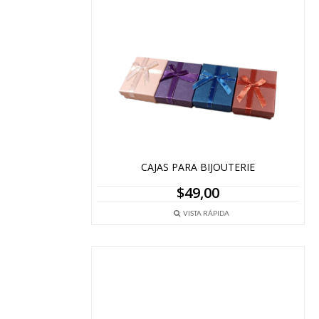
CAJAS PARA BIJOUTERIE
$
49,00
VISTA RÁPIDA