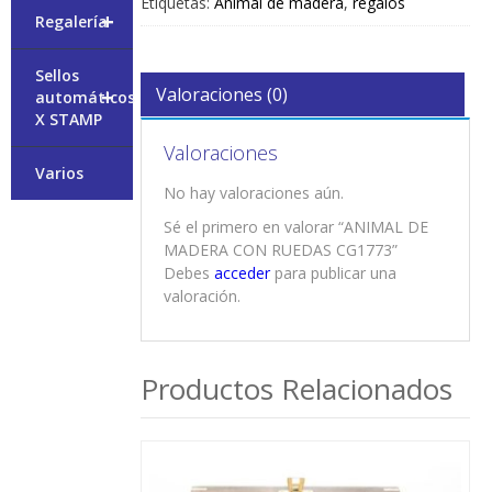
Etiquetas:
Animal de madera
,
regalos
+
Regalería
Sellos
+
Valoraciones (0)
automáticos
X STAMP
Valoraciones
Varios
No hay valoraciones aún.
Sé el primero en valorar “ANIMAL DE
MADERA CON RUEDAS CG1773”
Debes
acceder
para publicar una
valoración.
Productos Relacionados