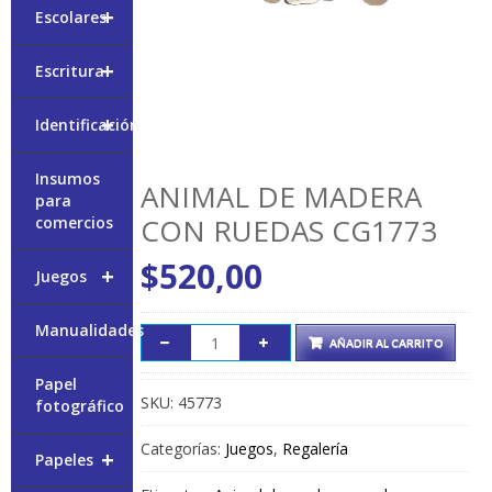
+
Escolares
+
Escritura
+
Identificación
Insumos
ANIMAL DE MADERA
para
CON RUEDAS CG1773
comercios
$
520,00
+
Juegos
Manualidades
AÑADIR AL CARRITO
Papel
SKU:
45773
fotográfico
Categorías:
Juegos
,
Regalería
+
Papeles