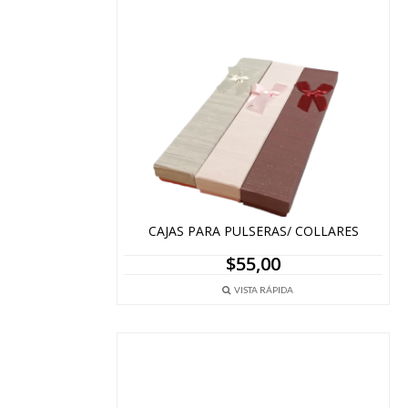
CAJAS PARA PULSERAS/ COLLARES
$
55,00
VISTA RÁPIDA