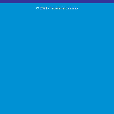
© 2021 - Papelería Cassino