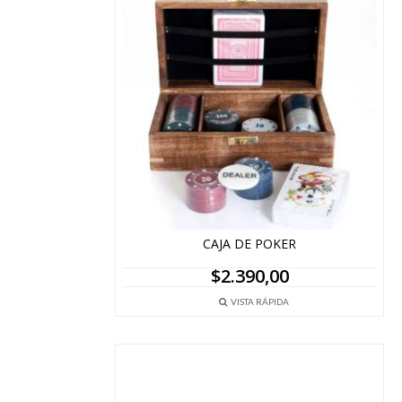
CAJA DE POKER
$
2.390,00
VISTA RÁPIDA