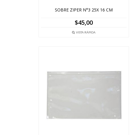
SOBRE ZIPER N°3 25X 16 CM
$
45,00
VISTA RÁPIDA