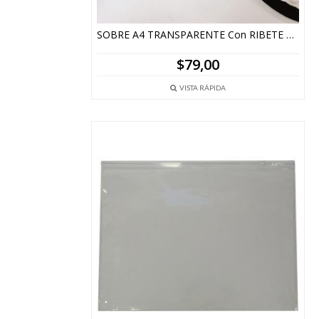
SOBRE A4 TRANSPARENTE Con RIBETE BROCHE CY1026
$
79,00
VISTA RÁPIDA