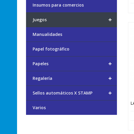
Insumos para comercios
+
Juegos
Manualidades
Papel fotográfico
+
Papeles
+
Regalería
+
Sellos automáticos X STAMP
Varios