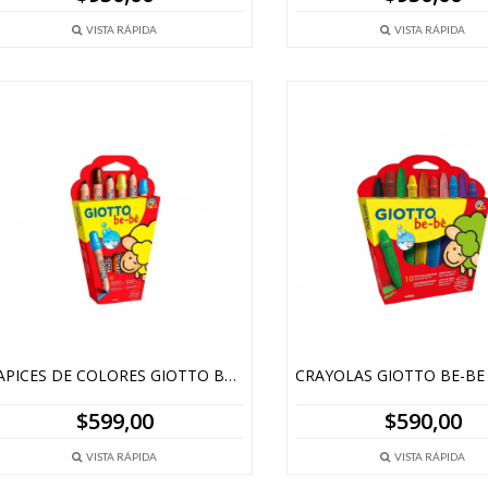
VISTA RÁPIDA
VISTA RÁPIDA
LAPICES DE COLORES GIOTTO BE-BE X 6
$
599,00
$
590,00
VISTA RÁPIDA
VISTA RÁPIDA