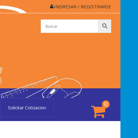
INGRESAR / REGISTRARSE
APELERÍA CASSINO
lería Cassino de Colón
0
Solicitar Cotizacion