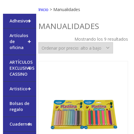
Inicio
> Manualidades
+
Adhesivos
MANUALIDADES
Artículos
Or
Mostrando los 9 resultados
+
de
po
oficina
pre
alt
ARTÍCULOS
a
+
EXCLUSIVOS
ba
CASSINO
+
Artistico
Bolsas de
regalo
+
Cuadernos