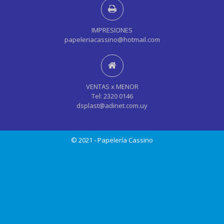
IMPRESIONES
papeleriacassino@hotmail.com
VENTAS x MENOR
Tel: 2320 0146
dsplast@adinet.com.uy
© 2021 - Papelería Cassino