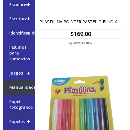
+
Escolares
+
Escritura
PLASTILINA POINTER PASTEL O FLUO X 12 COLORES
+
$
169,00
Identificación
VISTA RÁPIDA
Insumos
para
comercios
+
Juegos
Manualidades
Papel
fotográfico
+
Papeles