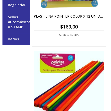
+
Regalería
PLASTILINA POINTER COLOR X 12 UNIDADES
Sellos
+
automáticos
$
169,00
X STAMP
VISTA RÁPIDA
Varios