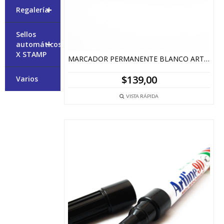
+
Regalería
Sellos
+
automáticos
X STAMP
MARCADOR PERMANENTE BLANCO ARTLINE 440XF
$
139,00
Varios
VISTA RÁPIDA