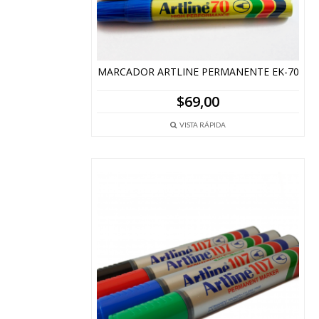
MARCADOR ARTLINE PERMANENTE EK-70
$
69,00
VISTA RÁPIDA