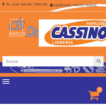
Skip
Skip
Av. Gral. Garzón 1980 Bis
INGRESAR / REGISTRARSE
to
to
navigation
content
PAPELE
Papelería Cassino de
CASSI
Colón
0