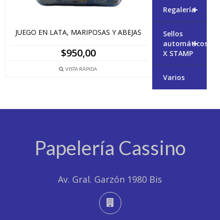
+
Regalería
JUEGO EN LATA, MARIPOSAS Y ABEJAS
Sellos
+
automáticos
$
950,00
X STAMP
VISTA RÁPIDA
Varios
Papelería Cassino
Av. Gral. Garzón 1980 Bis