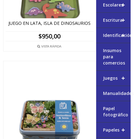
+
Escolares
+
Escritura
JUEGO EN LATA, ISLA DE DINOSAURIOS
+
$
950,00
Identificación
VISTA RÁPIDA
Insumos
para
comercios
+
Juegos
Manualidades
Papel
fotográfico
+
Papeles