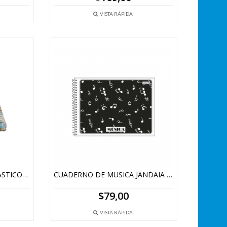
VISTA RÁPIDA
LIBRETA A6 RAYADA C/ELÁSTICO C/FLORES N°8102
CUADERNO DE MUSICA JANDAIA ESPIRAL – 40HJS – 14X20CM
$
79,00
VISTA RÁPIDA