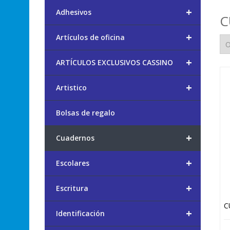
+
Adhesivos
C
+
Artículos de oficina
+
ARTÍCULOS EXCLUSIVOS CASSINO
+
Artistico
Bolsas de regalo
+
Cuadernos
+
Escolares
+
Escritura
+
Identificación