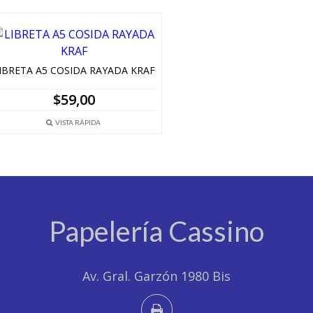
IBRETA A5 COSIDA RAYADA KRAF
$
59,00
VISTA RÁPIDA
Papelería Cassino
Av. Gral. Garzón 1980 Bis