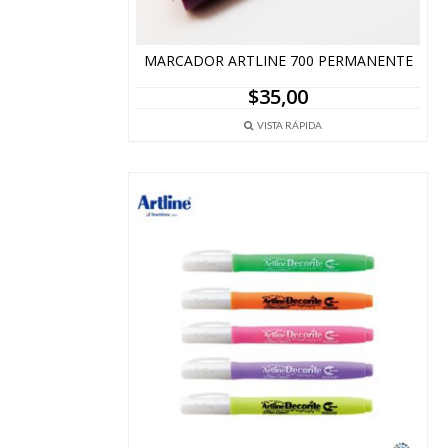
MARCADOR ARTLINE 700 PERMANENTE
$
35,00
VISTA RÁPIDA