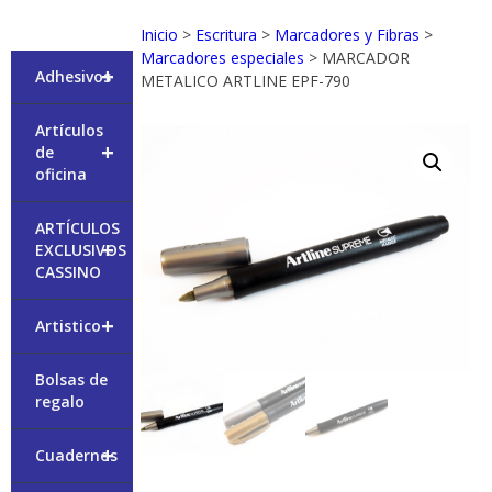
Inicio
>
Escritura
>
Marcadores y Fibras
>
Marcadores especiales
> MARCADOR
+
Adhesivos
METALICO ARTLINE EPF-790
Artículos
+
de
oficina
ARTÍCULOS
+
EXCLUSIVOS
CASSINO
+
Artistico
Bolsas de
regalo
+
Cuadernos