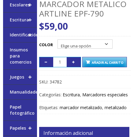
MARCADOR METALICO
+
Escolares
ARTLINE EPF-790
+
Escritura
$
59,00
+
Identificación
COLOR
Insumos
para
comercios
AÑADIR AL CARRITO
+
Juegos
SKU:
34782
Manualidades
Categorías:
Escritura
,
Marcadores especiales
Papel
Etiquetas:
marcador metalizado
,
metalizado
fotográfico
+
Papeles
Información adicional