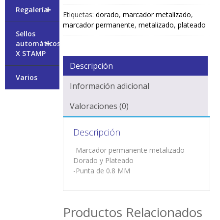
+
Regalería
Etiquetas:
dorado
,
marcador metalizado
,
marcador permanente
,
metalizado
,
plateado
Sellos
+
automáticos
X STAMP
Descripción
Varios
Información adicional
Valoraciones (0)
Descripción
-Marcador permanente metalizado –
Dorado y Plateado
-Punta de 0.8 MM
Productos Relacionados