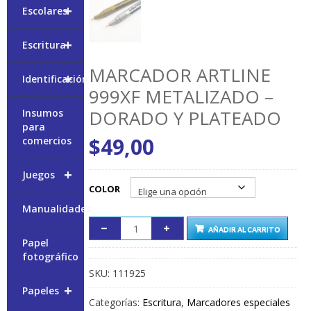
+
Escolares
+
Escritura
MARCADOR ARTLINE
+
Identificación
999XF METALIZADO –
DORADO Y PLATEADO
Insumos
para
$
49,00
comercios
+
Juegos
COLOR
Manualidades
AÑADIR AL CARRITO
Papel
fotográfico
SKU:
111925
+
Papeles
Categorías:
Escritura
,
Marcadores especiales