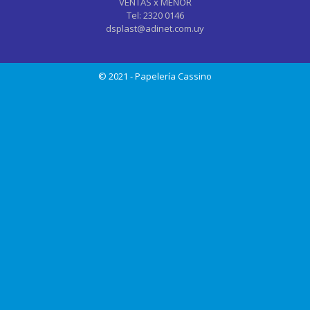
VENTAS x MENOR
Tel: 2320 0146
dsplast@adinet.com.uy
© 2021 - Papelería Cassino