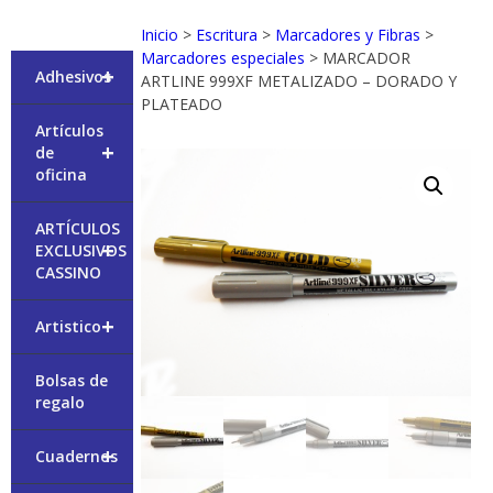
Inicio
>
Escritura
>
Marcadores y Fibras
>
Marcadores especiales
> MARCADOR
+
Adhesivos
ARTLINE 999XF METALIZADO – DORADO Y
PLATEADO
Artículos
+
de
oficina
ARTÍCULOS
+
EXCLUSIVOS
CASSINO
+
Artistico
Bolsas de
regalo
+
Cuadernos