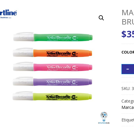
MA
BR
$
3
COLO
SKU:
3
Catego
Marcad
Etique