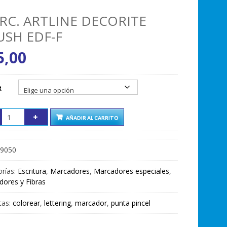
RC. ARTLINE DECORITE
USH EDF-F
5,00
R
AÑADIR AL CARRITO
9050
rías:
Escritura
,
Marcadores
,
Marcadores especiales
,
ores y Fibras
tas:
colorear
,
lettering
,
marcador
,
punta pincel