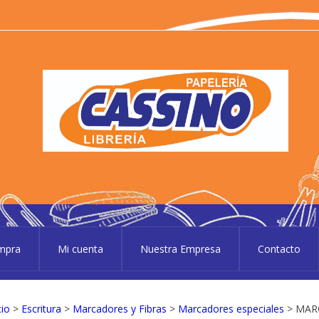
P
Pape
ompra
Mi cuenta
Nuestra Empresa
Contacto
cio
>
Escritura
>
Marcadores y Fibras
>
Marcadores especiales
> MARC