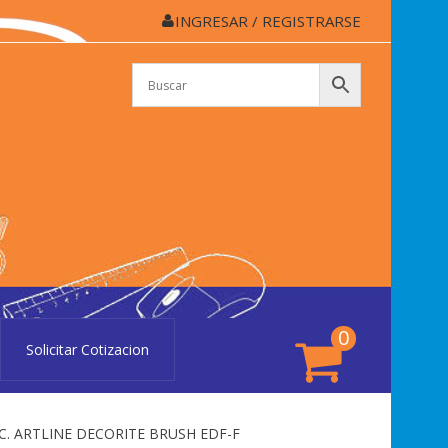
INGRESAR / REGISTRARSE
APELERÍA CASSINO
lería Cassino de Colón
0
Solicitar Cotizacion
. ARTLINE DECORITE BRUSH EDF-F