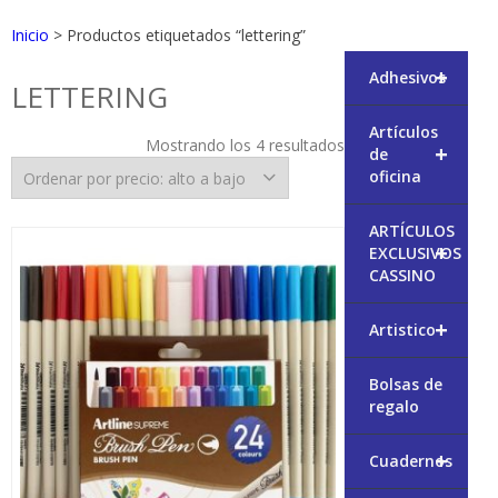
Inicio
> Productos etiquetados “lettering”
+
Adhesivos
LETTERING
Artículos
Ordenado
Mostrando los 4 resultados
+
de
por
oficina
precio:
alto
ARTÍCULOS
a
+
EXCLUSIVOS
bajo
CASSINO
+
Artistico
Bolsas de
regalo
+
Cuadernos