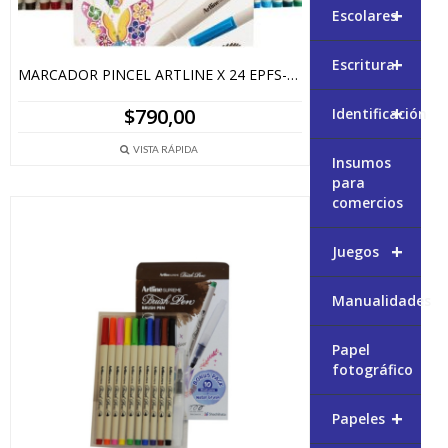
+
Escolares
+
Escritura
MARCADOR PINCEL ARTLINE X 24 EPFS-F/24 W
+
$
790,00
Identificación
VISTA RÁPIDA
Insumos
para
comercios
+
Juegos
Manualidades
Papel
fotográfico
+
Papeles