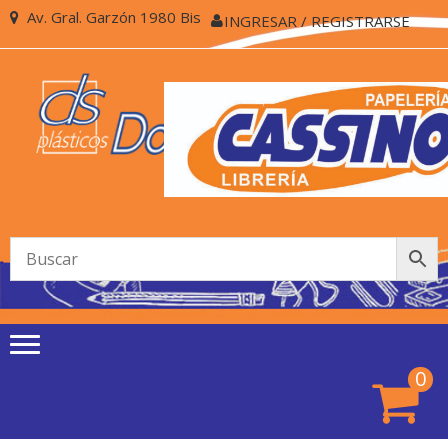
Skip
Skip
Av. Gral. Garzón 1980 Bis
INGRESAR / REGISTRARSE
to
to
navigation
content
PAPELE
Papelería Cassino de
CASSI
Colón
0