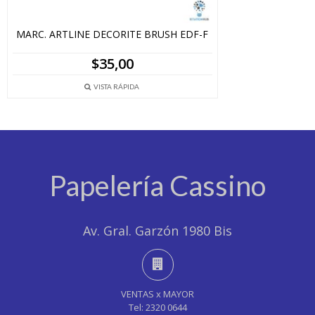
MARC. ARTLINE DECORITE BRUSH EDF-F
$
35,00
VISTA RÁPIDA
Papelería Cassino
Av. Gral. Garzón 1980 Bis
VENTAS x MAYOR
Tel: 2320 0644