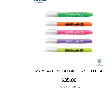
MARC. ARTLINE DECORITE BRUSH EDF-F
$
35,00
VISTA RÁPIDA