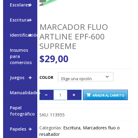
+
Escolares
+
Escritura
MARCADOR FLUO
+
ARTLINE EPF-600
Identificación
SUPREME
Insumos
$
29,00
para
comercios
+
Juegos
COLOR
Manualidades
AÑADIR AL CARRITO
Papel
fotográfico
SKU:
113955
+
Categorías:
Escritura
,
Marcadores fluo o
Papeles
resaltador