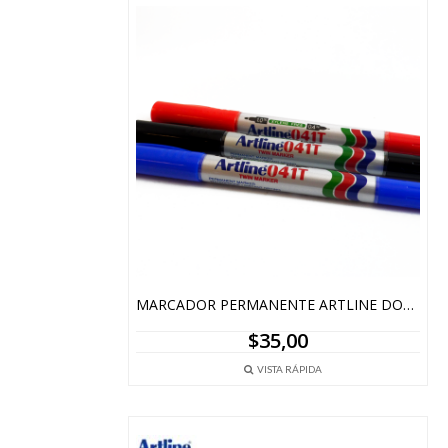
MARCADOR PERMANENTE ARTLINE DOBLE PUNTA 041T
$
35,00
VISTA RÁPIDA