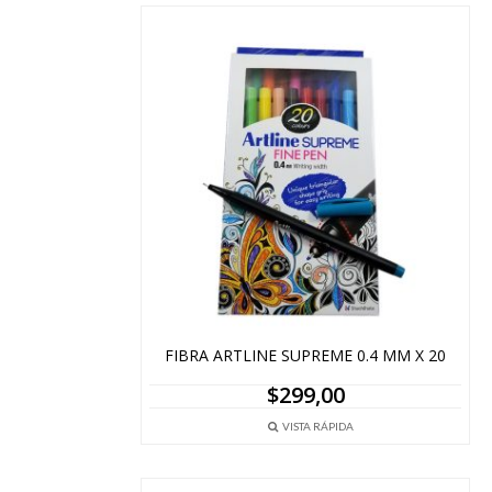
FIBRA ARTLINE SUPREME 0.4 MM X 20
$
299,00
VISTA RÁPIDA