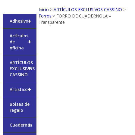
Inicio
>
ARTÍCULOS EXCLUSIVOS CASSINO
>
Forros
> FORRO DE CUADERNOLA –
+
Adhesivos
Transparente
Artículos
+
de
oficina
ARTÍCULOS
+
EXCLUSIVOS
CASSINO
+
Artistico
Bolsas de
regalo
+
Cuadernos