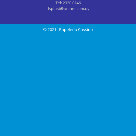
Tel: 2320 0146
dsplast@adinet.com.uy
© 2021 - Papelería Cassino