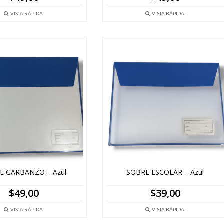
VISTA RÁPIDA
VISTA RÁPIDA
E GARBANZO – Azul
SOBRE ESCOLAR – Azul
$
49,00
$
39,00
VISTA RÁPIDA
VISTA RÁPIDA