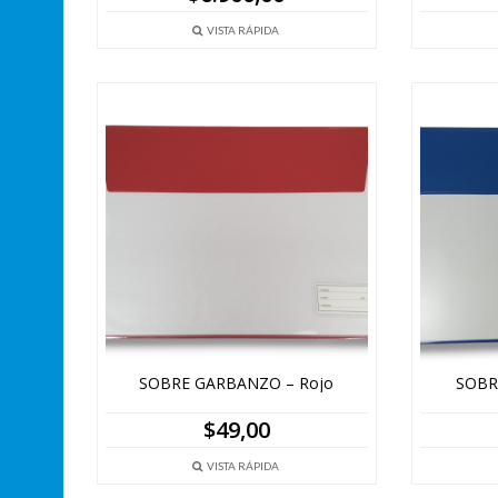
VISTA RÁPIDA
SOBRE GARBANZO – Rojo
SOBR
$
49,00
VISTA RÁPIDA