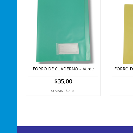
FORRO DE CUADERNO – Verde
FORRO D
$
35,00
VISTA RÁPIDA