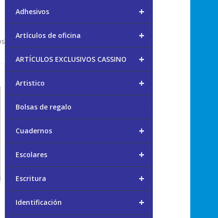
+
Adhesivos
+
Artículos de oficina
Ordenado
os
por
+
ARTÍCULOS EXCLUSIVOS CASSINO
precio:
alto
+
a
Artistico
bajo
Bolsas de regalo
+
Cuadernos
+
Escolares
+
Escritura
+
Identificación