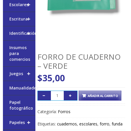
+
Escolares
+
Escritura
+
Identificación
Insumos
para
FORRO DE CUADERNO
comercios
– VERDE
+
Juegos
$
35,00
Manualidades
AÑADIR AL CARRITO
Papel
fotográfico
Categoría:
Forros
+
Papeles
Etiquetas:
cuadernos
,
escolares
,
forro
,
funda