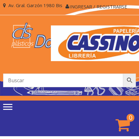
Skip
Skip
Av. Gral. Garzón 1980 Bis
INGRESAR / REGISTRARSE
to
to
navigation
content
PAPELE
Papelería Cassino de
CASSI
Colón
0