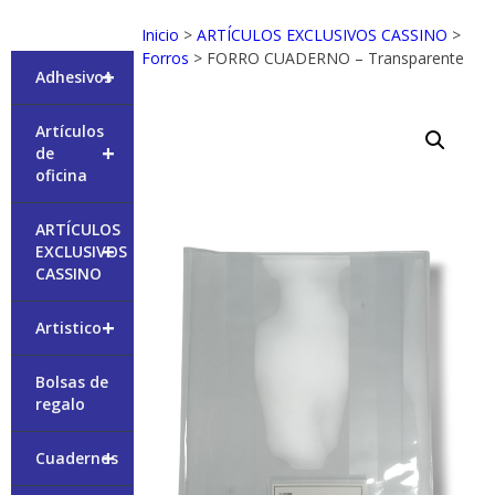
Inicio
>
ARTÍCULOS EXCLUSIVOS CASSINO
>
Forros
> FORRO CUADERNO – Transparente
+
Adhesivos
Artículos
+
de
oficina
ARTÍCULOS
+
EXCLUSIVOS
CASSINO
+
Artistico
Bolsas de
regalo
+
Cuadernos