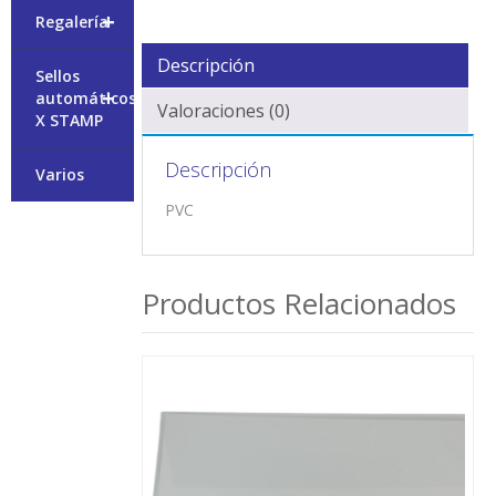
+
Regalería
Descripción
Sellos
+
automáticos
Valoraciones (0)
X STAMP
Descripción
Varios
PVC
Productos Relacionados