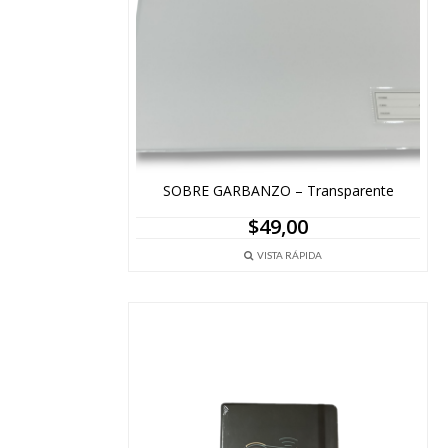
SOBRE GARBANZO – Transparente
$
49,00
VISTA RÁPIDA