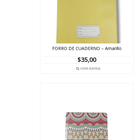
FORRO DE CUADERNO – Amarillo
$
35,00
VISTA RÁPIDA