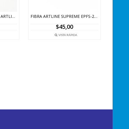
MARCADOR METALIZADO ARTLINE 990XF – DORADO Y PLATEADO
FIBRA ARTLINE SUPREME EPFS-200
$
45,00
VISTA RÁPIDA