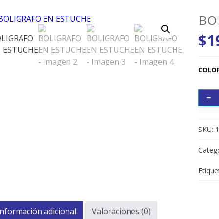
BO
$
1
COLO
SKU:
1
Catego
Etique
Información adicional
Valoraciones (0)