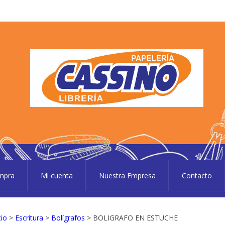
P
Pape
ompra
Mi cuenta
Nuestra Empresa
Contacto
cio
>
Escritura
>
Bolígrafos
> BOLIGRAFO EN ESTUCHE