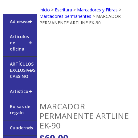
Inicio
>
Escritura
>
Marcadores y Fibras
>
Marcadores permanentes
> MARCADOR
+
Adhesivos
PERMANENTE ARTLINE EK-90
Artículos
+
de
oficina
ARTÍCULOS
+
EXCLUSIVOS
CASSINO
+
Artistico
MARCADOR
Bolsas de
regalo
PERMANENTE ARTLINE
EK-90
+
Cuadernos