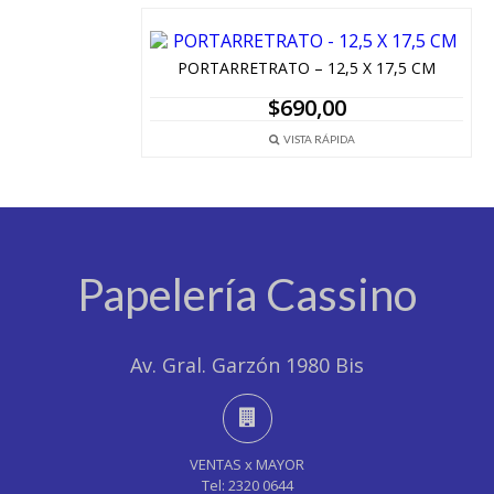
PORTARRETRATO – 12,5 X 17,5 CM
$
690,00
VISTA RÁPIDA
Papelería Cassino
Av. Gral. Garzón 1980 Bis
VENTAS x MAYOR
Tel: 2320 0644