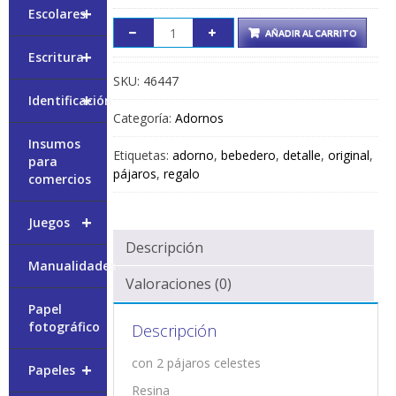
+
Escolares
AÑADIR AL CARRITO
+
Escritura
SKU:
46447
+
Identificación
Categoría:
Adornos
Insumos
Etiquetas:
adorno
,
bebedero
,
detalle
,
original
,
para
pájaros
,
regalo
comercios
+
Juegos
Descripción
Manualidades
Valoraciones (0)
Papel
fotográfico
Descripción
con 2 pájaros celestes
+
Papeles
Resina