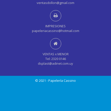
ventasdollon@gmail.com
IMPRESIONES
papeleriacassino@hotmail.com
VENTAS x MENOR
Tel: 2320 0146
dsplast@adinet.com.uy
© 2021 - Papelería Cassino