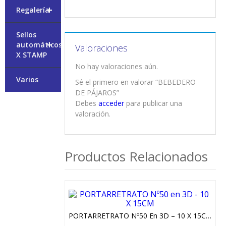
+
Regalería
Sellos
+
automáticos
Valoraciones
X STAMP
No hay valoraciones aún.
Varios
Sé el primero en valorar “BEBEDERO
DE PÁJAROS”
Debes
acceder
para publicar una
valoración.
Productos Relacionados
PORTARRETRATO Nº50 En 3D – 10 X 15CM