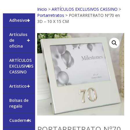
Inicio
>
ARTÍCULOS EXCLUSIVOS CASSINO
>
Portarretratos
> PORTARRETRATO Nº70 en
+
Adhesivos
3D – 10 X 15 CM
Artículos
+
de
oficina
ARTÍCULOS
+
EXCLUSIVOS
CASSINO
+
Artistico
Bolsas de
regalo
+
Cuadernos
PORTARRETRATO Nº70