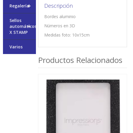
+
Descripción
Regalería
Bordes aluminio
Sellos
+
Números en 3D
automáticos
X STAMP
Medidas foto: 10x15cm
Varios
Productos Relacionados