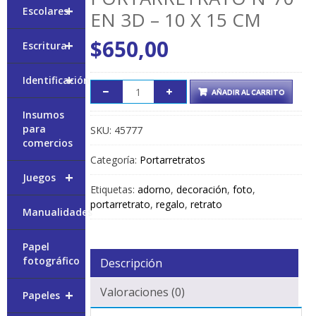
+
Escolares
EN 3D – 10 X 15 CM
$
650,00
+
Escritura
+
Identificación
AÑADIR AL CARRITO
Insumos
para
SKU:
45777
comercios
Categoría:
Portarretratos
+
Juegos
Etiquetas:
adorno
,
decoración
,
foto
,
portarretrato
,
regalo
,
retrato
Manualidades
Papel
fotográfico
Descripción
Valoraciones (0)
+
Papeles