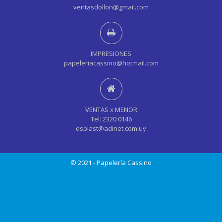
ventasdollon@gmail.com
IMPRESIONES
papeleriacassino@hotmail.com
VENTAS x MENOR
Tel: 2320 0146
dsplast@adinet.com.uy
© 2021 - Papelería Cassino