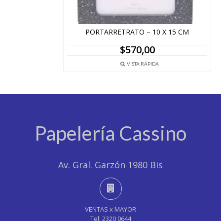
PORTARRETRATO – 10 X 15 CM
$
570,00
VISTA RÁPIDA
Papelería Cassino
Av. Gral. Garzón 1980 Bis
VENTAS x MAYOR
Tel: 2320 0644