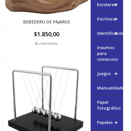
+
Escolares
+
Escritura
BEBEDERO DE PÁJAROS
+
$
1.850,00
Identificación
VISTA RÁPIDA
Insumos
para
comercios
+
Juegos
Manualidades
Papel
fotográfico
+
Papeles