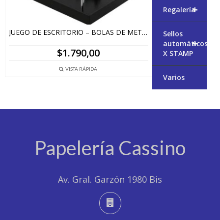
+
Regalería
JUEGO DE ESCRITORIO – BOLAS DE METAL NEWTON
Sellos
+
automáticos
$
1.790,00
X STAMP
VISTA RÁPIDA
Varios
Papelería Cassino
Av. Gral. Garzón 1980 Bis