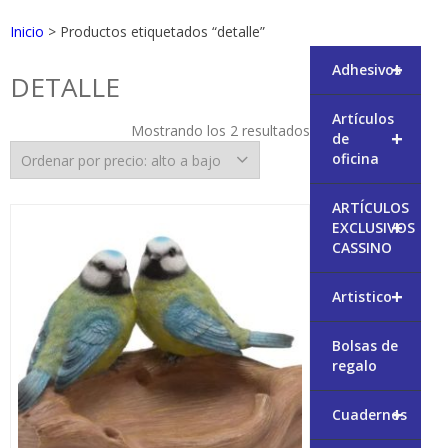
Inicio
> Productos etiquetados “detalle”
+
Adhesivos
DETALLE
Artículos
Ordenado
Mostrando los 2 resultados
+
de
por
oficina
precio:
alto
ARTÍCULOS
a
+
EXCLUSIVOS
bajo
CASSINO
+
Artistico
Bolsas de
regalo
+
Cuadernos