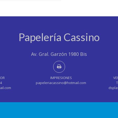
Papelería Cassino
Av. Gral. Garzón 1980 Bis
YOR
IMPRESIONES
VE
44
papeleriacassino@hotmail.com
T
ail.com
dspla