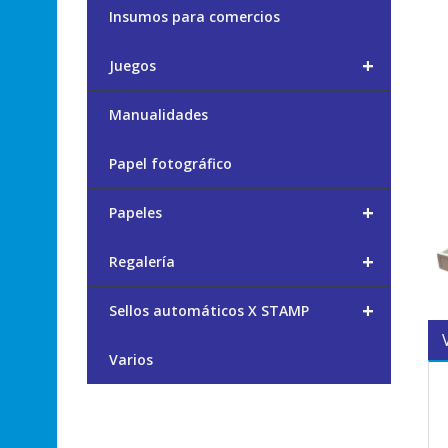
Insumos para comercios
+
Juegos
Manualidades
Papel fotográfico
+
Papeles
+
Regalería
+
Sellos automáticos X STAMP
Varios