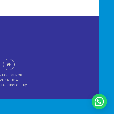
NTAS x MENOR
el: 2320 0146
st@adinet.com.uy