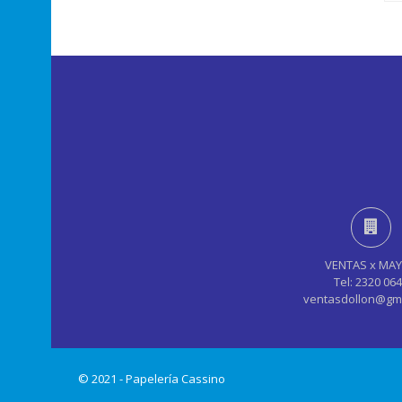
VENTAS x MA
Tel: 2320 06
ventasdollon@gm
© 2021 - Papelería Cassino