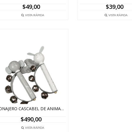
$
49,00
$
39,00
VISTA RÁPIDA
VISTA RÁPIDA
SONAJERO CASCABEL DE ANIMALES CG1780
$
490,00
VISTA RÁPIDA