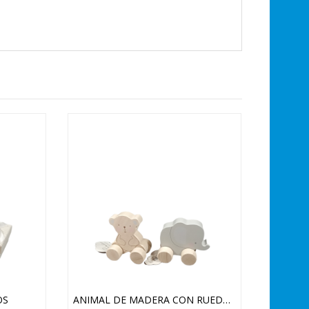
OS
ANIMAL DE MADERA CON RUEDAS CG1773