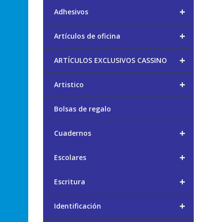
+
Adhesivos
+
Artículos de oficina
+
ARTÍCULOS EXCLUSIVOS CASSINO
+
Artistico
Bolsas de regalo
+
Cuadernos
+
Escolares
+
Escritura
+
Identificación