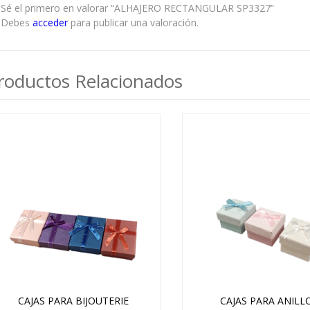
Sé el primero en valorar “ALHAJERO RECTANGULAR SP3327”
Debes
acceder
para publicar una valoración.
roductos Relacionados
CAJAS PARA BIJOUTERIE
CAJAS PARA ANILL