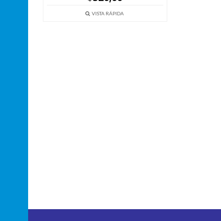
VISTA RÁPIDA