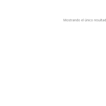
Mostrando el único resulta