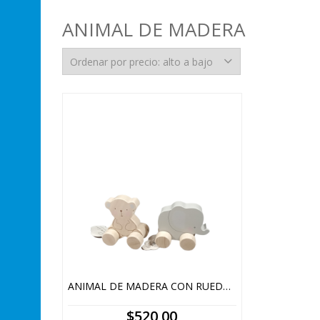
ANIMAL DE MADERA
ANIMAL DE MADERA CON RUEDAS CG1773
$
520,00