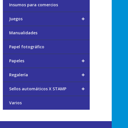
Insumos para comercios
+
Juegos
Manualidades
Papel fotográfico
+
Papeles
+
Regalería
+
Sellos automáticos X STAMP
Varios