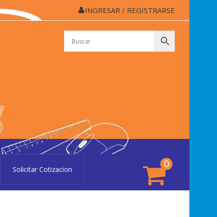
INGRESAR / REGISTRARSE
APELERÍA CASSINO
lería Cassino de Colón
0
Solicitar Cotizacion