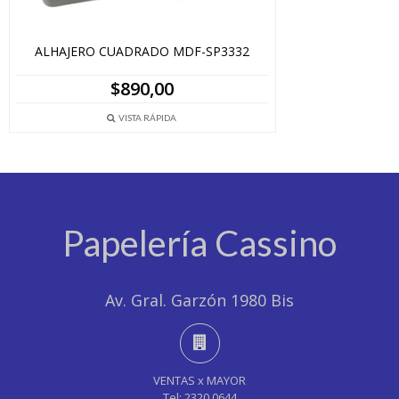
ALHAJERO CUADRADO MDF-SP3332
$
890,00
VISTA RÁPIDA
Papelería Cassino
Av. Gral. Garzón 1980 Bis
VENTAS x MAYOR
Tel: 2320 0644