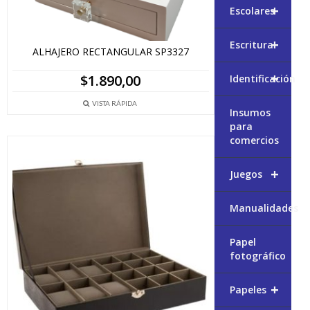
+
Escolares
+
Escritura
ALHAJERO RECTANGULAR SP3327
+
$
1.890,00
Identificación
VISTA RÁPIDA
Insumos
para
comercios
+
Juegos
Manualidades
Papel
fotográfico
+
Papeles