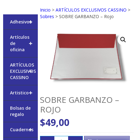
Inicio
>
ARTÍCULOS EXCLUSIVOS CASSINO
>
Sobres
> SOBRE GARBANZO – Rojo
+
Adhesivos
Artículos
+
de
oficina
ARTÍCULOS
+
EXCLUSIVOS
CASSINO
+
Artistico
SOBRE GARBANZO –
ROJO
Bolsas de
regalo
$
49,00
+
Cuadernos