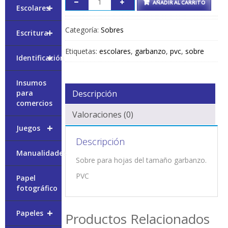
AÑADIR AL CARRITO
+
Escolares
Categoría:
Sobres
+
Escritura
Etiquetas:
escolares
,
garbanzo
,
pvc
,
sobre
+
Identificación
Insumos
Descripción
para
comercios
Valoraciones (0)
+
Juegos
Descripción
Manualidades
Sobre para hojas del tamaño garbanzo.
PVC
Papel
fotográfico
+
Papeles
Productos Relacionados