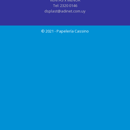
VENTAS x MENOR
Tel: 2320 0146
dsplast@adinet.com.uy
© 2021 - Papelería Cassino