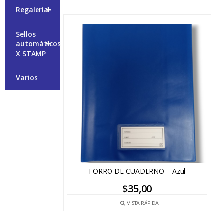
+
Regalería
Sellos
+
automáticos
X STAMP
Varios
FORRO DE CUADERNO – Azul
$
35,00
VISTA RÁPIDA