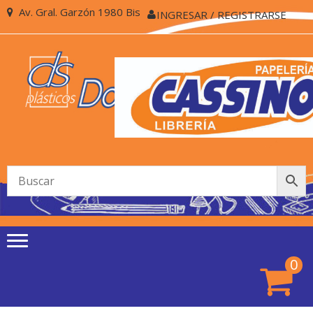
Skip
Skip
Av. Gral. Garzón 1980 Bis
INGRESAR / REGISTRARSE
to
to
navigation
content
PAPELE
Papelería Cassino de
CASSI
Colón
0