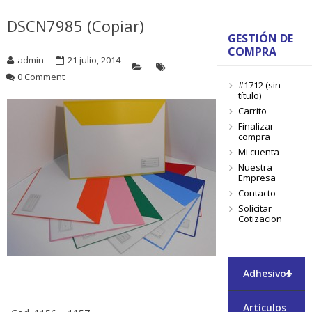
DSCN7985 (Copiar)
GESTIÓN DE
COMPRA
admin
21 julio, 2014
0 Comment
#1712 (sin
título)
Carrito
Finalizar
compra
Mi cuenta
Nuestra
Empresa
Contacto
Solicitar
Cotizacion
+
Adhesivos
Navegación
Artículos