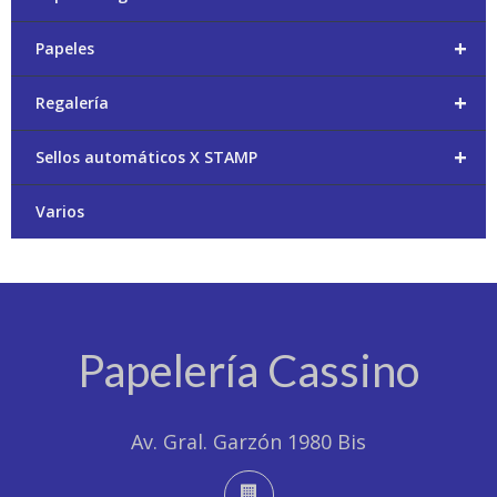
+
Papeles
+
Regalería
+
Sellos automáticos X STAMP
Varios
Papelería Cassino
Av. Gral. Garzón 1980 Bis