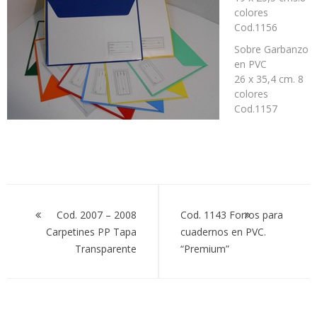
Sobre
colores
escolar
Cod.1156
Sobre Garbanzo
en PVC
26 x 35,4 cm. 8
colores
Cod.1157
Navegación
de
Cod. 2007 – 2008
Cod. 1143 Forros para
Carpetines PP Tapa
cuadernos en PVC.
entradas
Transparente
“Premium”