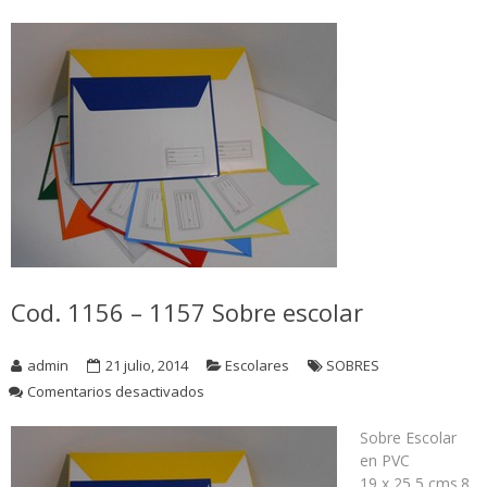
Cod. 1156 – 1157 Sobre escolar
admin
21 julio, 2014
Escolares
SOBRES
en
Comentarios desactivados
Cod.
1156
Sobre Escolar
–
en PVC
1157
19 x 25,5 cms.8