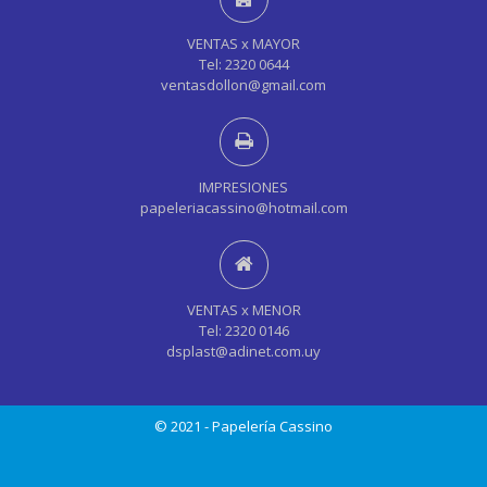
VENTAS x MAYOR
Tel: 2320 0644
ventasdollon@gmail.com
IMPRESIONES
papeleriacassino@hotmail.com
VENTAS x MENOR
Tel: 2320 0146
dsplast@adinet.com.uy
© 2021 - Papelería Cassino