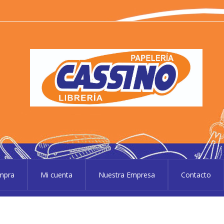
P
Pape
ompra
Mi cuenta
Nuestra Empresa
Contacto