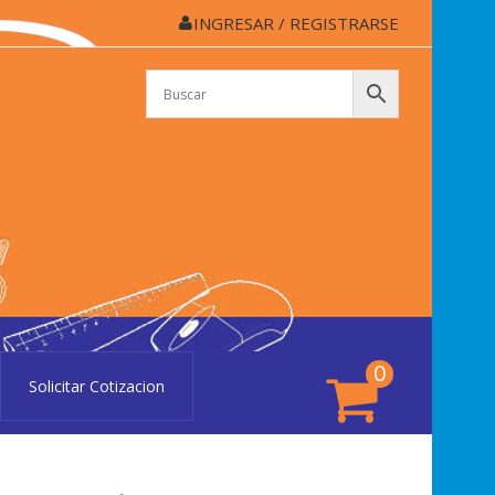
INGRESAR / REGISTRARSE
APELERÍA CASSINO
lería Cassino de Colón
0
Solicitar Cotizacion