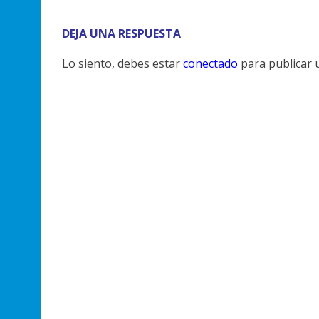
DEJA UNA RESPUESTA
Lo siento, debes estar
conectado
para publicar 