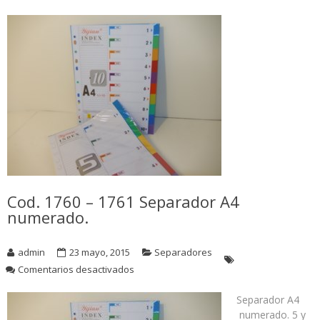
Cod. 1760 – 1761 Separador A4
numerado.
admin
23 mayo, 2015
Separadores
en
Comentarios desactivados
Cod.
1760
S
eparador A4
–
numerado. 5 y