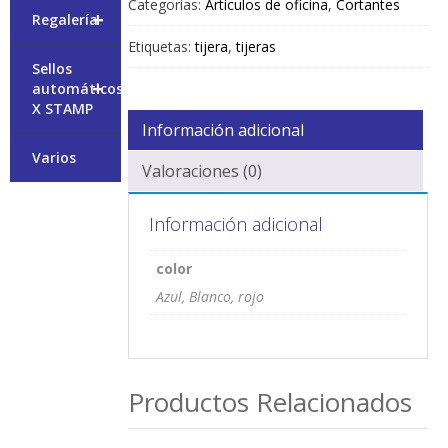
Categorías:
Artículos de oficina
,
Cortantes
+
Regalería
Etiquetas:
tijera
,
tijeras
Sellos
+
automáticos
X STAMP
Información adicional
Varios
Valoraciones (0)
Información adicional
color
Azul, Blanco, rojo
Productos Relacionados