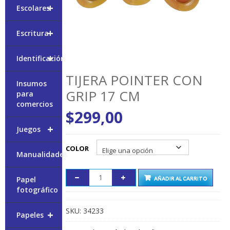
+
Escolares
+
Escritura
+
Identificación
TIJERA POINTER CON
Insumos
GRIP 17 CM
para
comercios
$
299,00
+
Juegos
COLOR
Manualidades
Papel
AÑADIR AL CARRITO
fotográfico
SKU:
34233
+
Papeles