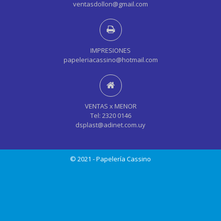
ventasdollon@gmail.com
IMPRESIONES
papeleriacassino@hotmail.com
VENTAS x MENOR
Tel: 2320 0146
dsplast@adinet.com.uy
© 2021 - Papelería Cassino