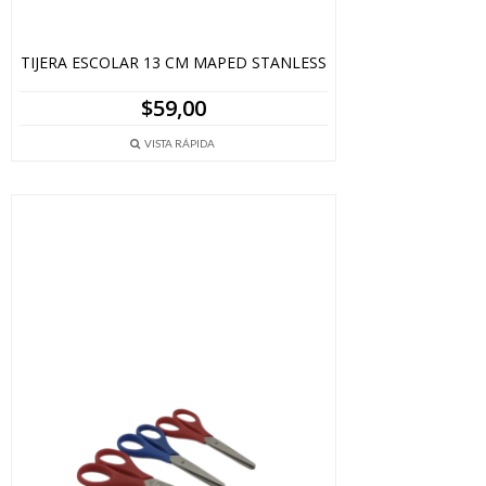
TIJERA ESCOLAR 13 CM MAPED STANLESS
$
59,00
VISTA RÁPIDA