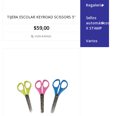
+
Regalería
TIJERA ESCOLAR KEYROAD SCISSORS 5″
Sellos
+
automáticos
$
59,00
X STAMP
VISTA RÁPIDA
Varios