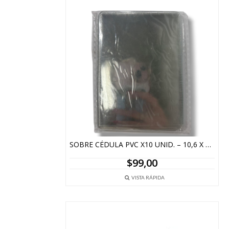
SOBRE CÉDULA PVC X10 UNID. – 10,6 X 7,6cm
$
99,00
VISTA RÁPIDA