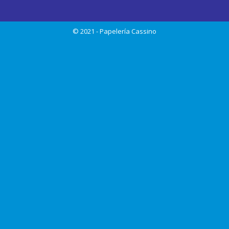
© 2021 - Papelería Cassino