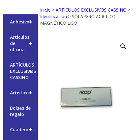
Inicio
>
ARTÍCULOS EXCLUSIVOS CASSINO
>
Identificación
> SOLAPERO ACRÍLICO
+
Adhesivos
MAGNÉTICO LISO
Artículos
+
de
oficina
ARTÍCULOS
+
EXCLUSIVOS
CASSINO
+
Artistico
Bolsas de
regalo
+
Cuadernos