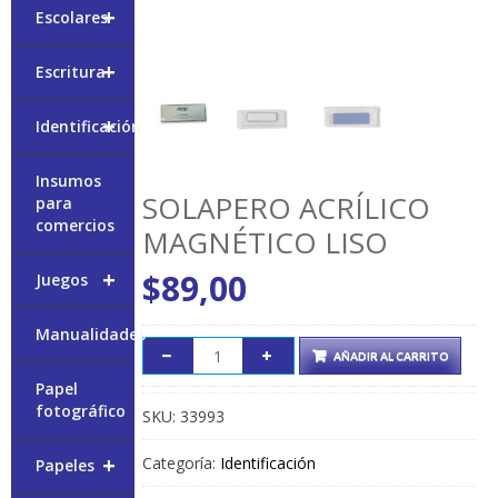
+
Escolares
+
Escritura
+
Identificación
Insumos
SOLAPERO ACRÍLICO
para
comercios
MAGNÉTICO LISO
+
$
89,00
Juegos
Manualidades
AÑADIR AL CARRITO
Papel
fotográfico
SKU:
33993
+
Categoría:
Identificación
Papeles