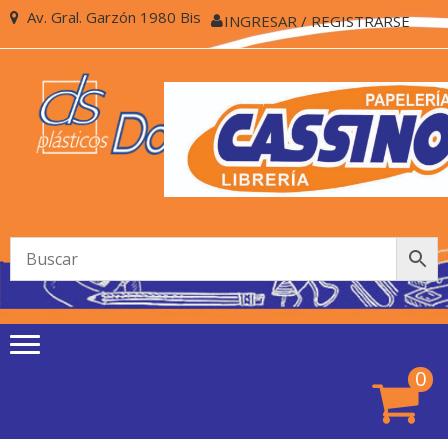
Skip
Skip
Av. Gral. Garzón 1980 Bis
INGRESAR / REGISTRARSE
to
to
navigation
content
PAPELE
Papelería Cassino de
CASSI
Colón
0