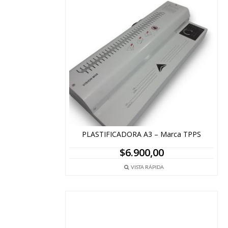
PLASTIFICADORA A3 – Marca TPPS
$
6.900,00
VISTA RÁPIDA