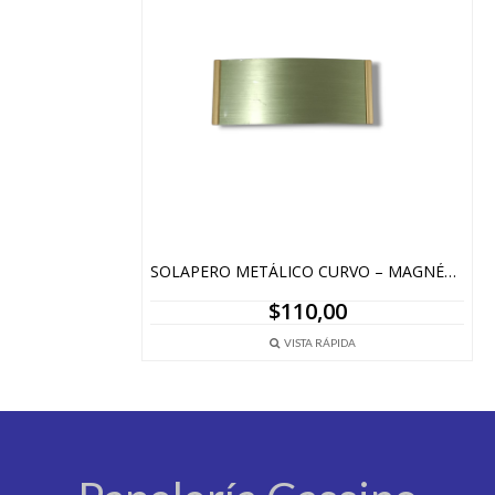
SOLAPERO METÁLICO CURVO – MAGNÉTICO – ORO
$
110,00
VISTA RÁPIDA