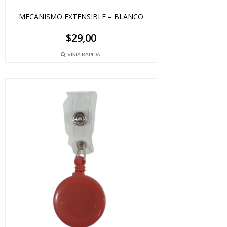
MECANISMO EXTENSIBLE – BLANCO
$
29,00
VISTA RÁPIDA