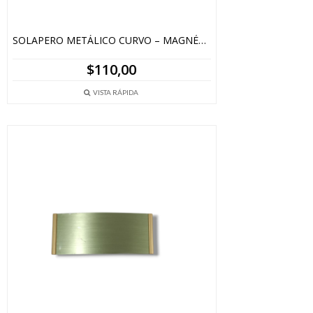
SOLAPERO METÁLICO CURVO – MAGNÉTICO – PLATA
$
110,00
VISTA RÁPIDA