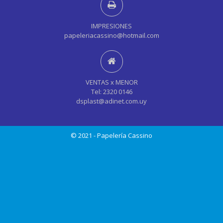
IMPRESIONES
papeleriacassino@hotmail.com
VENTAS x MENOR
Tel: 2320 0146
dsplast@adinet.com.uy
© 2021 - Papelería Cassino