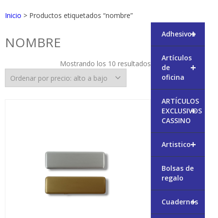
Inicio
> Productos etiquetados “nombre”
+
Adhesivos
NOMBRE
Artículos
Ordenado
Mostrando los 10 resultados
+
de
por
oficina
precio:
alto
ARTÍCULOS
a
+
EXCLUSIVOS
bajo
CASSINO
+
Artistico
Bolsas de
regalo
+
Cuadernos