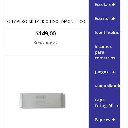
+
Escolares
+
Escritura
SOLAPERO METÁLICO LISO- MAGNÉTICO
+
$
149,00
Identificación
VISTA RÁPIDA
Insumos
para
comercios
+
Juegos
Manualidades
Papel
fotográfico
+
Papeles