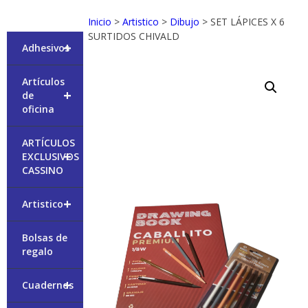
Inicio
>
Artistico
>
Dibujo
> SET LÁPICES X 6
SURTIDOS CHIVALD
+
Adhesivos
Artículos
+
de
oficina
ARTÍCULOS
+
EXCLUSIVOS
CASSINO
+
Artistico
Bolsas de
regalo
+
Cuadernos