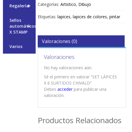
Categorías:
Artistico
,
Dibujo
+
Regalería
Etiquetas:
lapices
,
lapices de colores
,
pintar
Sellos
+
automáticos
X STAMP
Valoraciones (0)
Varios
Valoraciones
No hay valoraciones aún.
Sé el primero en valorar “SET LÁPICES
X 6 SURTIDOS CHIVALD”
Debes
acceder
para publicar una
valoración.
Productos Relacionados