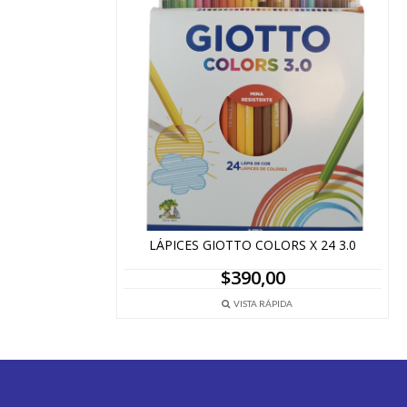
LÁPICES GIOTTO COLORS X 24 3.0
$
390,00
VISTA RÁPIDA