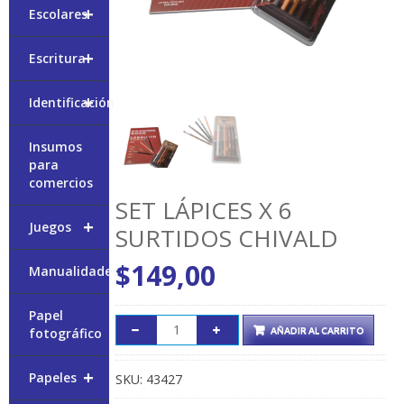
+
Escolares
+
Escritura
+
Identificación
Insumos
para
comercios
SET LÁPICES X 6
+
Juegos
SURTIDOS CHIVALD
$
149,00
Manualidades
Papel
AÑADIR AL CARRITO
fotográfico
+
Papeles
SKU:
43427