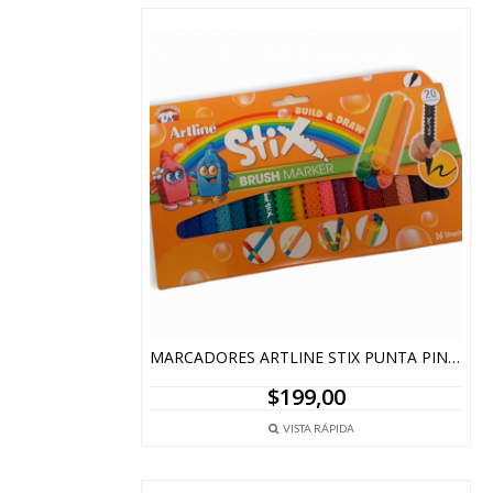
MARCADORES ARTLINE STIX PUNTA PINCEL X 20
$
199,00
VISTA RÁPIDA