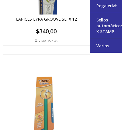
+
Regalería
LAPICES LYRA GROOVE SLI X 12
Sellos
+
automáticos
$
340,00
X STAMP
VISTA RÁPIDA
Varios