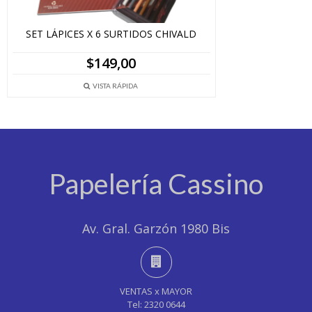
SET LÁPICES X 6 SURTIDOS CHIVALD
$
149,00
VISTA RÁPIDA
Papelería Cassino
Av. Gral. Garzón 1980 Bis
VENTAS x MAYOR
Tel: 2320 0644