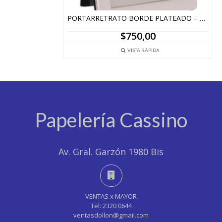
PORTARRETRATO BORDE PLATEADO – 15 X 20 CM
$
750,00
VISTA RÁPIDA
Papelería Cassino
Av. Gral. Garzón 1980 Bis
VENTAS x MAYOR
Tel: 2320 0644
ventasdollon@gmail.com