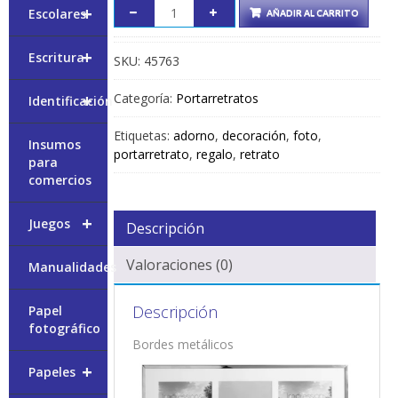
+
Escolares
AÑADIR AL CARRITO
+
Escritura
SKU:
45763
+
Categoría:
Portarretratos
Identificación
Etiquetas:
adorno
,
decoración
,
foto
,
Insumos
portarretrato
,
regalo
,
retrato
para
comercios
+
Juegos
Descripción
Valoraciones (0)
Manualidades
Descripción
Papel
fotográfico
Bordes metálicos
+
Papeles