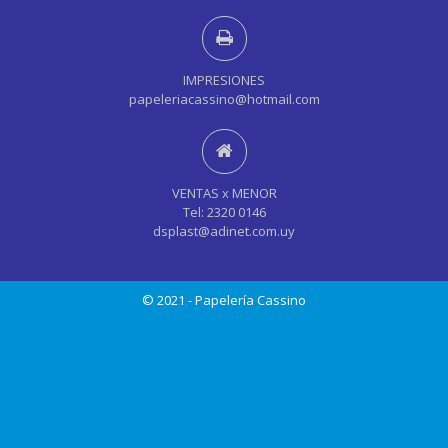
IMPRESIONES
papeleriacassino@hotmail.com
VENTAS x MENOR
Tel: 2320 0146
dsplast@adinet.com.uy
© 2021 - Papelería Cassino