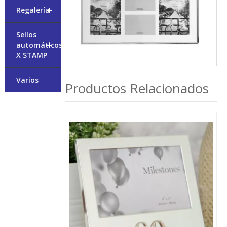
+
Regalería
Sellos
+
automáticos
X STAMP
Varios
Productos Relacionados