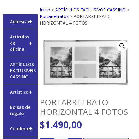
Inicio
>
ARTÍCULOS EXCLUSIVOS CASSINO
>
Portarretratos
> PORTARRETRATO
+
Adhesivos
HORIZONTAL 4 FOTOS
Artículos
+
de
oficina
ARTÍCULOS
+
EXCLUSIVOS
CASSINO
+
Artistico
PORTARRETRATO
Bolsas de
HORIZONTAL 4 FOTOS
regalo
$
1.490,00
+
Cuadernos