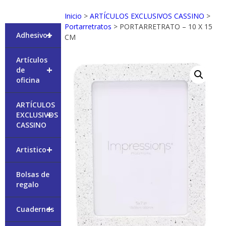
Inicio
>
ARTÍCULOS EXCLUSIVOS CASSINO
>
Portarretratos
> PORTARRETRATO – 10 X 15
+
Adhesivos
CM
Artículos
+
de
oficina
ARTÍCULOS
+
EXCLUSIVOS
CASSINO
+
Artistico
Bolsas de
regalo
+
Cuadernos