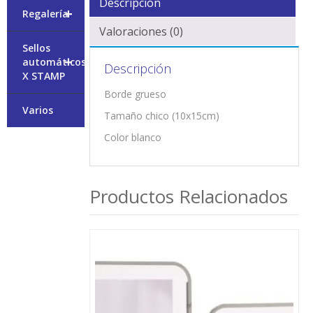
Descripción
+
Regalería
Valoraciones (0)
Sellos
+
automáticos
Descripción
X STAMP
Borde grueso
Varios
Tamaño chico (10x15cm)
Color blanco
Productos Relacionados