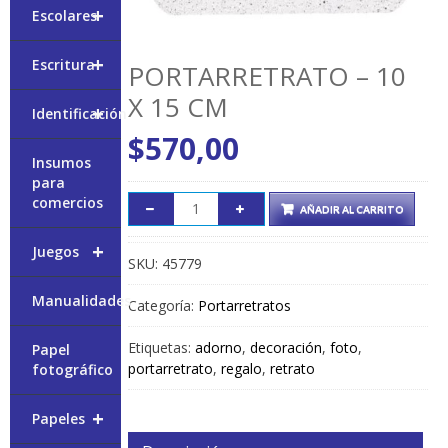
+
Escolares
+
Escritura
PORTARRETRATO – 10
X 15 CM
+
Identificación
$
570,00
Insumos
para
comercios
AÑADIR AL CARRITO
+
Juegos
SKU:
45779
Manualidades
Categoría:
Portarretratos
Etiquetas:
adorno
,
decoración
,
foto
,
Papel
portarretrato
,
regalo
,
retrato
fotográfico
+
Papeles