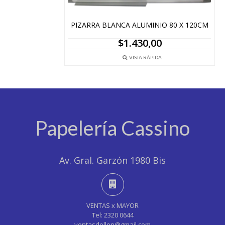
PIZARRA BLANCA ALUMINIO 80 X 120CM
$
1.430,00
VISTA RÁPIDA
Papelería Cassino
Av. Gral. Garzón 1980 Bis
VENTAS x MAYOR
Tel: 2320 0644
ventasdollon@gmail.com