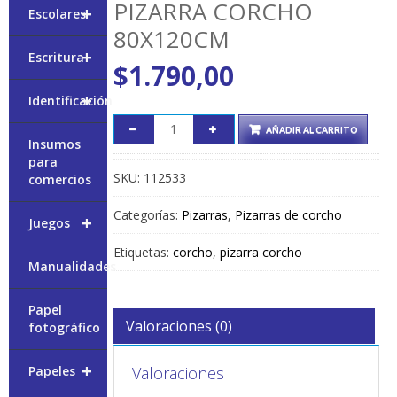
PIZARRA CORCHO
+
Escolares
80X120CM
+
Escritura
$
1.790,00
+
Identificación
AÑADIR AL CARRITO
Insumos
para
SKU:
112533
comercios
Categorías:
Pizarras
,
Pizarras de corcho
+
Juegos
Etiquetas:
corcho
,
pizarra corcho
Manualidades
Papel
Valoraciones (0)
fotográfico
+
Valoraciones
Papeles