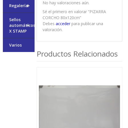
No hay valoraciones aún.
+
Regalería
Sé el primero en valorar “PIZARRA
CORCHO 80x120cm”
Sellos
Debes
acceder
para publicar una
+
automáticos
valoración.
X STAMP
Varios
Productos Relacionados