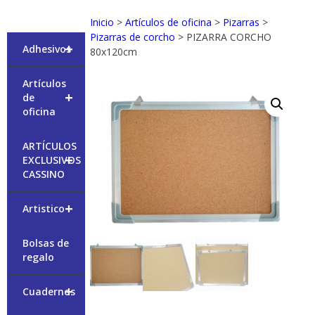
Inicio
>
Artículos de oficina
>
Pizarras
>
Pizarras de corcho
> PIZARRA CORCHO
+
Adhesivos
80x120cm
Artículos
+
de
oficina
ARTÍCULOS
+
EXCLUSIVOS
CASSINO
+
Artistico
Bolsas de
regalo
+
Cuadernos