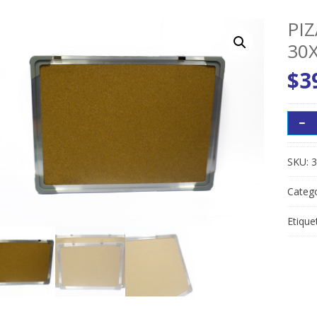
PI
30
$
3
SKU:
3
Catego
Etique