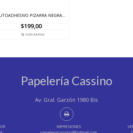
AUTOADHESIVO PIZARRA NEGRA O BLANCA 45CMX2MT
$
199,00
VISTA RÁPIDA
Papelería Cassino
Av. Gral. Garzón 1980 Bis
YOR
IMPRESIONES
VE
44
papeleriacassino@hotmail.com
T