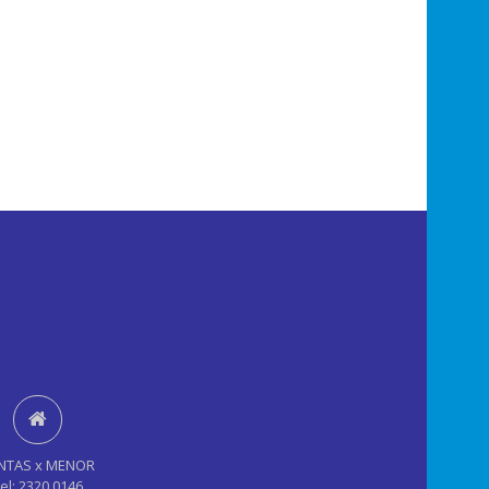
NTAS x MENOR
el: 2320 0146