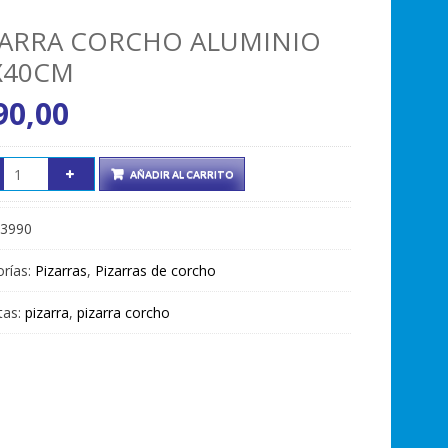
ZARRA CORCHO ALUMINIO
X40CM
90,00
AÑADIR AL CARRITO
3990
rías:
Pizarras
,
Pizarras de corcho
tas:
pizarra
,
pizarra corcho